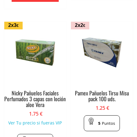
2x3
2x2
€
€
Nicky Pañuelos Faciales
Pamex Pañuelos Tirsu Misu
Perfumados 3 capas con loción
pack 100 uds.
aloe Vera
1.25
€
1.75
€
Ver Tu precio si fueras VIP
5
Puntos