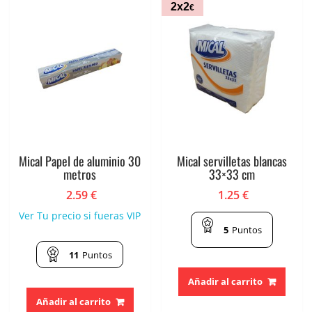
2x2
€
Mical Papel de aluminio 30
Mical servilletas blancas
metros
33×33 cm
2.59
€
1.25
€
Ver Tu precio si fueras VIP
5
Puntos
11
Puntos
Añadir al carrito
Añadir al carrito