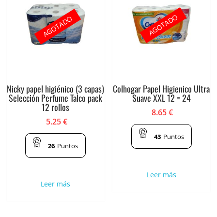
AGOTADO
AGOTADO
Nicky papel higiénico (3 capas)
Colhogar Papel Higienico Ultra
Selección Perfume Talco pack
Suave XXL 12 = 24
12 rollos
8.65
€
5.25
€
43
Puntos
26
Puntos
Leer más
Leer más