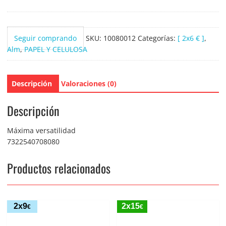
Todo
340
servicios
Seguir comprando
SKU:
10080012
Categorías:
[ 2x6 € ]
,
cantidad
Alm
,
PAPEL Y CELULOSA
Descripción
Valoraciones (0)
Descripción
Máxima versatilidad
7322540708080
Productos relacionados
2x9
2x15
€
€