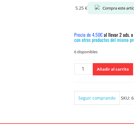
5.25
€
Compra este artí
Precio de 4.50€
al llevar 2 uds. 
con otros productos del mismo pre
6 disponibles
Colhogar
Añadir al carrito
Para
todo
Maxi
rollo
Seguir comprando
SKU:
6
pack
4
uds
cantidad