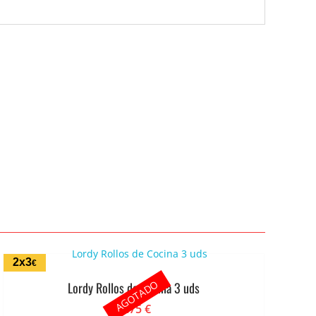
2x3
€
AGOTADO
Lordy Rollos de Cocina 3 uds
1.75
€