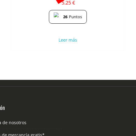
5.25
€
26
Puntos
Leer más
ión
a de nosotros
s de mercancía gratis*