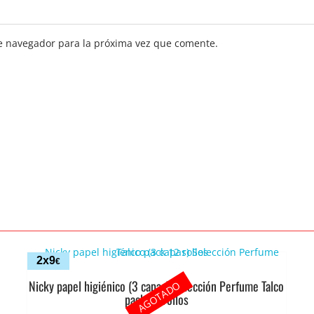
e navegador para la próxima vez que comente.
2x9
€
Nicky papel higiénico (3 capas) Selección Perfume Talco
AGOTADO
pack 12 rollos