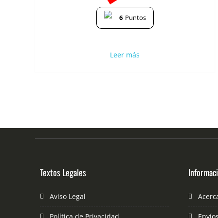
6
Puntos
Leer más
Textos Legales
Informac
Aviso Legal
Acerc
Política de Privacidad
Envío