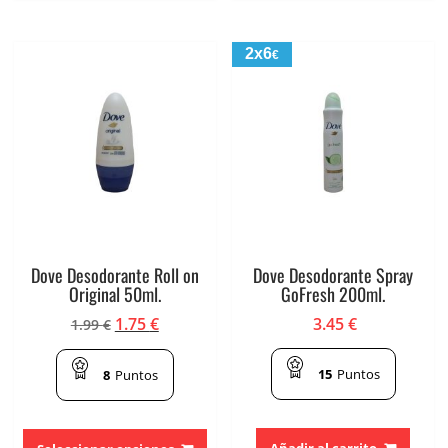
2x6
€
Dove Desodorante Roll on
Dove Desodorante Spray
Original 50ml.
GoFresh 200ml.
El
El
1.75
€
3.45
€
1.99
€
precio
precio
original
actual
15
Puntos
8
Puntos
era:
es:
1.99 €.
1.75 €.
Este
producto
Añadir al carrito