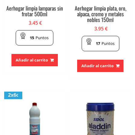
Aerhogar limpia lamparas sin
Aerhogar limpia plata, oro,
frotar 500ml
alpaca, cromo y metales
nobles 150ml
3.45
€
3.95
€
15
Puntos
17
Puntos
Añadir al carrito
Añadir al carrito
2x6
€