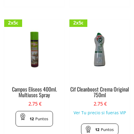
2x5
2x5
€
€
Campos Eliseos 400ml.
Cif Cleanboost Crema Original
Multiusos Spray
750ml
2.75
€
2.75
€
Ver Tu precio si fueras VIP
12
Puntos
12
Puntos