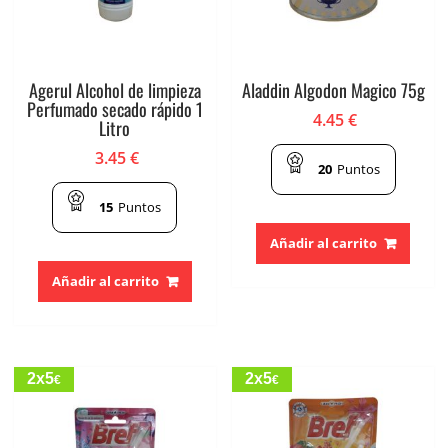
Agerul Alcohol de limpieza
Aladdin Algodon Magico 75g
Perfumado secado rápido 1
4.45
€
Litro
3.45
€
20
Puntos
15
Puntos
Añadir al carrito
Añadir al carrito
2x5
2x5
€
€