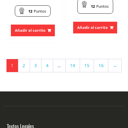
12
Puntos
12
Puntos
Añadir al carrito
Añadir al carrito
1
2
3
4
…
14
15
16
→
Textos Legales