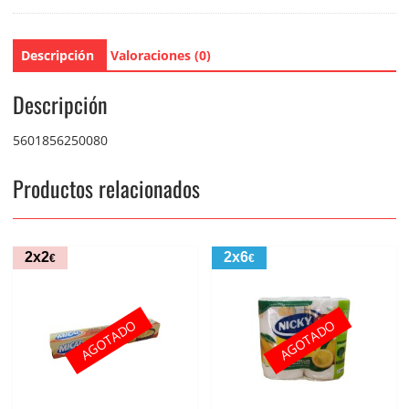
Descripción
Valoraciones (0)
Descripción
5601856250080
Productos relacionados
2x2
2x6
€
€
AGOTADO
AGOTADO