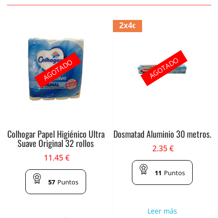
2x4
€
AGOTADO
AGOTADO
Colhogar Papel Higiénico Ultra
Dosmatad Aluminio 30 metros.
Suave Original 32 rollos
2.35
€
11.45
€
11
Puntos
57
Puntos
Leer más