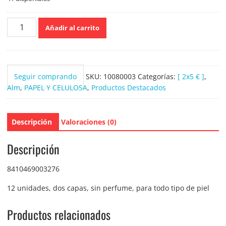
Colhogar
Añadir al carrito
Papel
Higiénico
Albor
12
Seguir comprando
SKU:
10080003
Categorías:
[ 2x5 € ]
,
Rollos
Alm
,
PAPEL Y CELULOSA
,
Productos Destacados
cantidad
Descripción
Valoraciones (0)
Descripción
8410469003276
12 unidades, dos capas, sin perfume, para todo tipo de piel
Productos relacionados