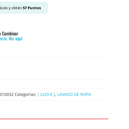
ículo y obtén
57
Puntos
 o Combinar
cio. Ver aquí
010032
Categorías:
[ 2x20 € ]
,
LAVADO DE ROPA