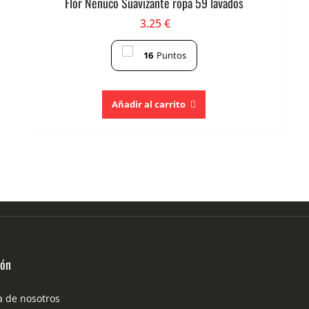
Flor Nenuco Suavizante ropa 59 lavados
3.25
€
16
Puntos
Añadir al carrito
ión
a de nosotros