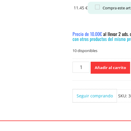
11.45
€
Compra este art
Precio de 10.00€
al llevar 2 uds.
con otros productos del mismo pre
10 disponibles
Skip
Añadir al carrito
Ultimate
50
Lav.Maxima
Eficacia
Seguir comprando
SKU:
3
2.5
L
cantidad