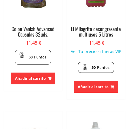
Colon Vanish Advanced
El Milagrito desengrasante
Capsulas 32uds.
multiusos 5 Litros
11.45
€
11.45
€
Ver Tu precio si fueras VIP
50
Puntos
50
Puntos
Añadir al carrito
Añadir al carrito