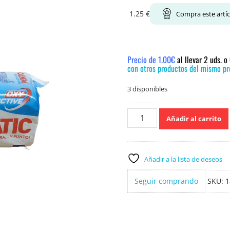
1.25
€
Compra este artí
Precio de 1.00€
al llevar 2 uds. 
con otros productos del mismo pre
3 disponibles
Puntomatic
Añadir al carrito
Blanco
puro
8
pastillas
Añadir a la lista de deseos
cantidad
Seguir comprando
SKU:
1