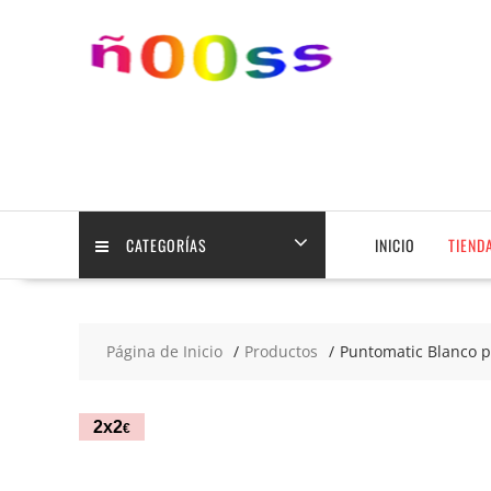
Saltar
contenido
CATEGORÍAS
INICIO
TIEND
Página de Inicio
Productos
Puntomatic Blanco pu
2x2
€