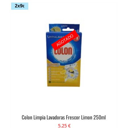
2x9
€
AGOTADO
Colon Limpia Lavadoras Frescor Limon 250ml
5.25
€