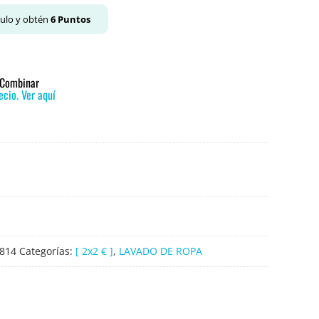
culo y obtén
6
Puntos
o Combinar
cio. Ver aquí
814
Categorías:
[ 2x2 € ]
,
LAVADO DE ROPA