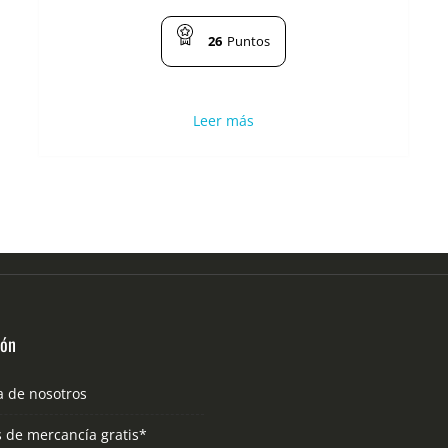
26
Puntos
Leer más
ión
a de nosotros
s de mercancía gratis*