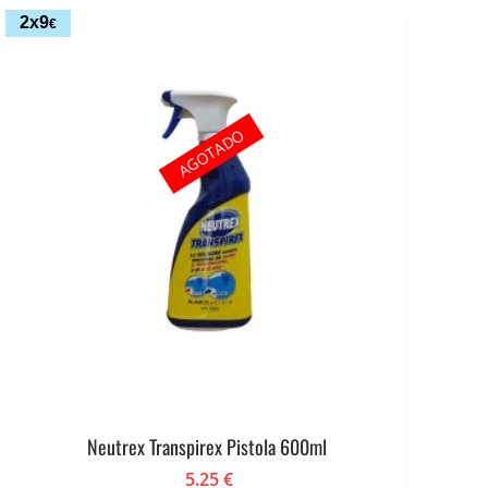
2x9
€
AGOTADO
Neutrex Transpirex Pistola 600ml
5.25
€