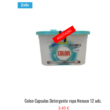
2x6
€
AGOTADO
Colon Capsulas Detergente ropa Nenuco 12 uds.
3.45
€