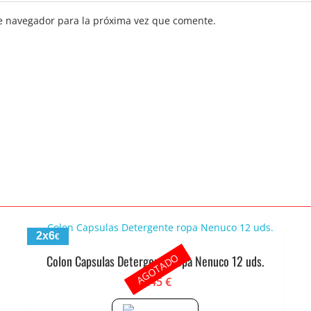
e navegador para la próxima vez que comente.
2x6
€
AGOTADO
Colon Capsulas Detergente ropa Nenuco 12 uds.
3.45
€