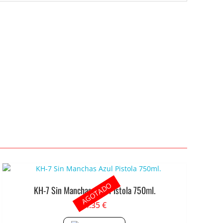
AGOTADO
KH-7 Sin Manchas Azul Pistola 750ml.
4.35
€