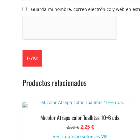
Guarda mi nombre, correo electrónico y web en est
Productos relacionados
Micolor Atrapa color Toallitas 10+6 uds.
El
El
2.25
€
2.59
€
precio
precio
Ver Tu precio si fueras VIP