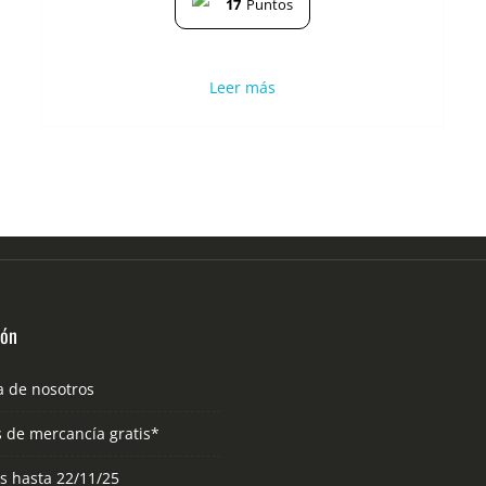
17
Puntos
cto
Leer más
ples
tes.
nes
en
a
ión
cto
a de nosotros
s de mercancía gratis*
as hasta 22/11/25