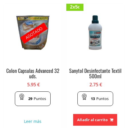
2x5
€
AGOTADO
Colon Capsulas Advanced 32
Sanytol Desinfectante Textil
uds.
500ml
5.95
€
2.75
€
29
Puntos
13
Puntos
Añadir al carrito
Leer más