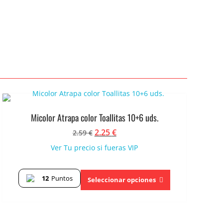
Micolor Atrapa color Toallitas 10+6 uds.
El
El
2.25
€
2.59
€
precio
precio
Ver Tu precio si fueras VIP
original
actual
era:
es:
Este
2.59 €.
2.25 €.
12
Puntos
producto
Seleccionar opciones
tiene
múltiples
variantes.
Las