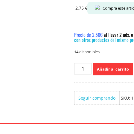
2.75
€
Compra este artí
Precio de 2.50€
al llevar 2 uds. 
con otros productos del mismo pre
14 disponibles
Sanytol
Añadir al carrito
Desinfectante
Textil
500ml
cantidad
Seguir comprando
SKU:
1