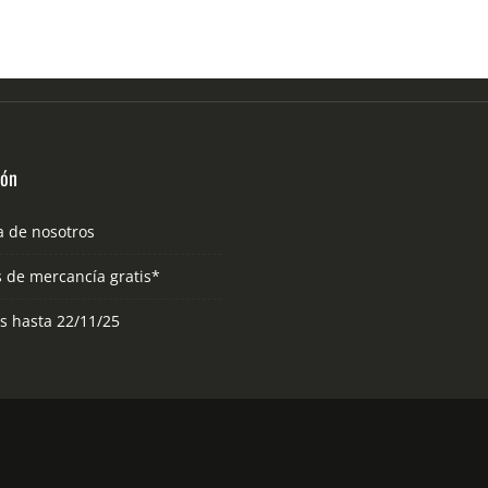
ión
a de nosotros
s de mercancía gratis*
as hasta 22/11/25