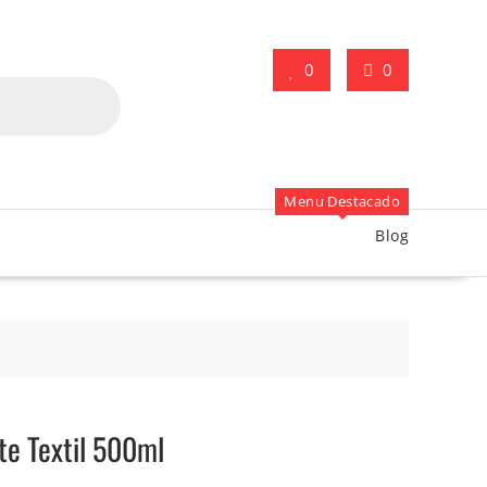
0
0
Menu Destacado
Blog
te Textil 500ml