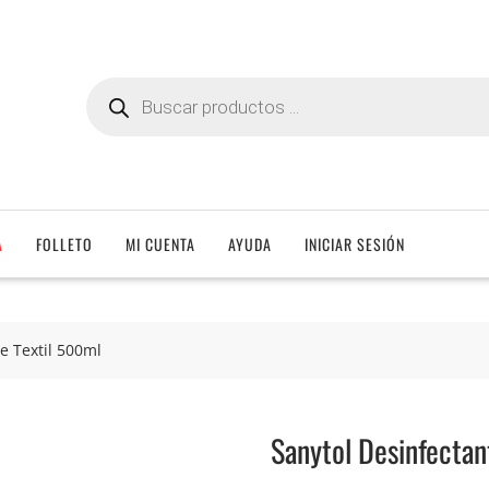
Búsqueda
de
productos
A
FOLLETO
MI CUENTA
AYUDA
INICIAR SESIÓN
e Textil 500ml
Sanytol Desinfectan