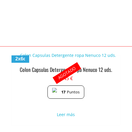
2x6
€
AGOTADO
Colon Capsulas Detergente ropa Nenuco 12 uds.
3.45
€
17
Puntos
Leer más