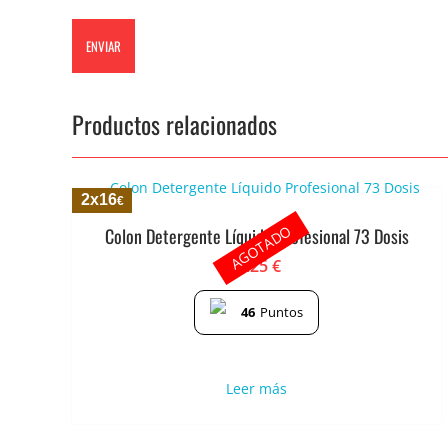
Productos relacionados
2x16
€
AGOTADO
Colon Detergente Líquido Profesional 73 Dosis
9.25
€
46
Puntos
Leer más