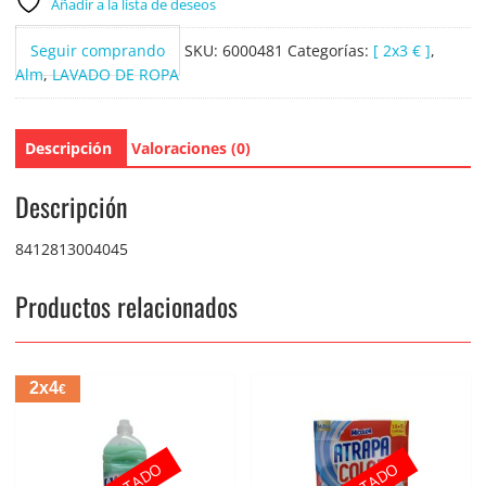
cantidad
Añadir a la lista de deseos
Seguir comprando
SKU:
6000481
Categorías:
[ 2x3 € ]
,
Alm
,
LAVADO DE ROPA
Descripción
Valoraciones (0)
Descripción
8412813004045
Productos relacionados
2x4
€