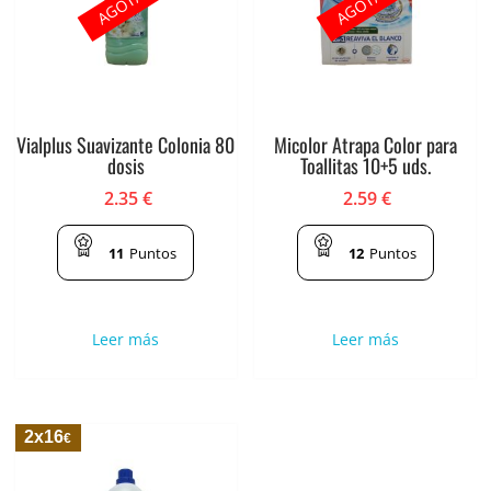
AGOTADO
AGOTADO
Vialplus Suavizante Colonia 80
Micolor Atrapa Color para
dosis
Toallitas 10+5 uds.
2.35
€
2.59
€
11
Puntos
12
Puntos
Leer más
Leer más
2x16
€