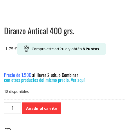
Diranzo Antical 400 grs.
1.75
€
Compra este artículo y obtén
8
Puntos
Precio de 1.50€
al llevar 2 uds. o Combinar
con otros productos del mismo precio. Ver aquí
18 disponibles
Diranzo
Añadir al carrito
Antical
400
grs.