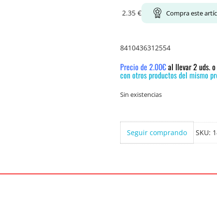
2.35
€
Compra este artí
8410436312554
Precio de 2.00€
al llevar 2 uds. 
con otros productos del mismo pre
Sin existencias
Seguir comprando
SKU:
1