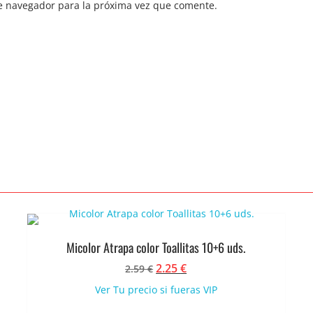
e navegador para la próxima vez que comente.
Micolor Atrapa color Toallitas 10+6 uds.
El
El
2.25
€
2.59
€
precio
precio
Ver Tu precio si fueras VIP
original
actual