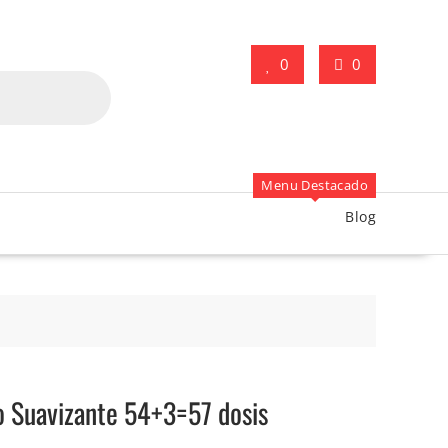
0
0
Menu Destacado
Blog
o Suavizante 54+3=57 dosis