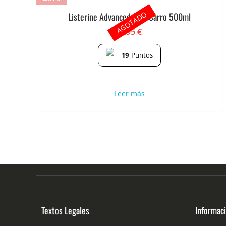
AGOTADO
Listerine Advanced Anti-Sarro 500ml
3.95
€
19
Puntos
Leer más
Textos Legales
Informac