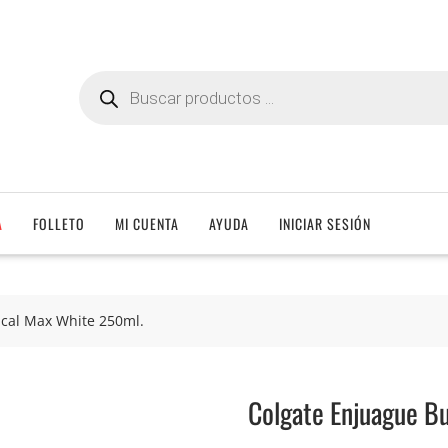
Búsqueda
de
productos
A
FOLLETO
MI CUENTA
AYUDA
INICIAR SESIÓN
cal Max White 250ml.
Colgate Enjuague B