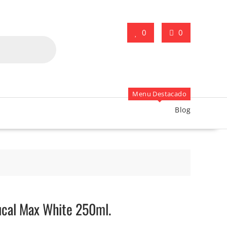
0
0
Menu Destacado
Blog
ucal Max White 250ml.