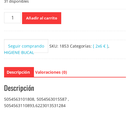
31 disponibles
Sensodyne
Añadir al carrito
Iimpieza
Refrescante
75ml
cantidad
Seguir comprando
SKU:
1853
Categorías:
[ 2x6 € ]
,
HIGIENE BUCAL
Descripción
Valoraciones (0)
Descripción
5054563101808, 5054563015587 ,
5054563110893,6223013531284