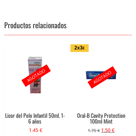
Productos relacionados
2x3
€
AGOTADO
AGOTADO
Licor del Polo Infantil 50ml. 1-
Oral-B Cavity Protection
6 años
100ml Mint
El
El
1.45
€
1.50
€
1.75
€