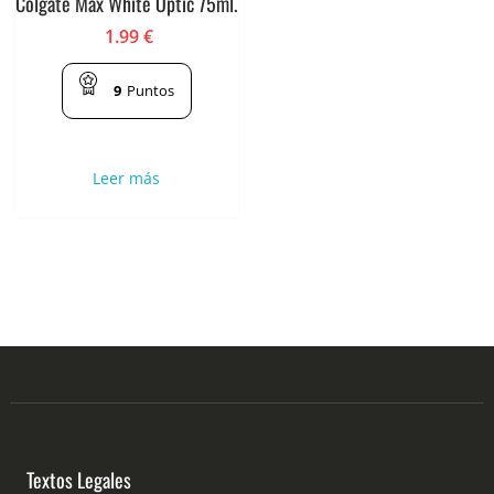
Colgate Max White Optic 75ml.
1.99
€
9
Puntos
Leer más
Textos Legales