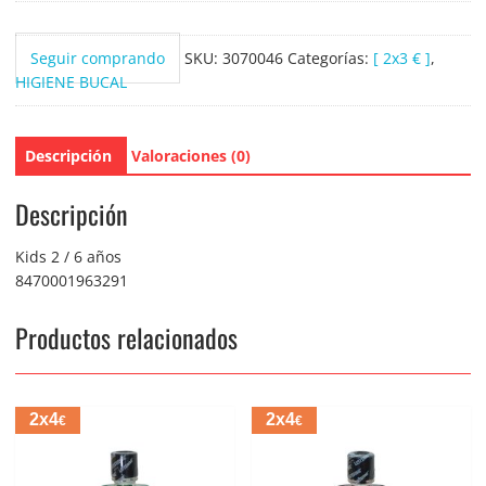
de
dientes
Seguir comprando
SKU:
3070046
Categorías:
[ 2x3 € ]
,
50ml.
HIGIENE BUCAL
cantidad
Descripción
Valoraciones (0)
Descripción
Kids 2 / 6 años
8470001963291
Productos relacionados
2x4
2x4
€
€