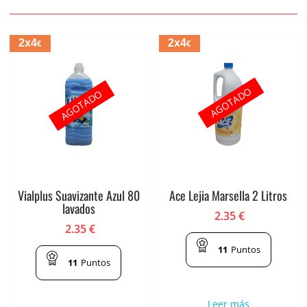
2x4
2x4
€
€
AGOTADO
AGOTADO
Vialplus Suavizante Azul 80
Ace Lejia Marsella 2 Litros
lavados
2.35
€
2.35
€
11
Puntos
11
Puntos
Leer más