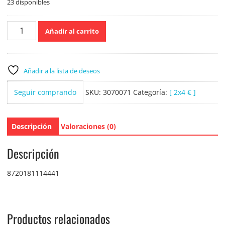
23 disponibles
Axe
Añadir al carrito
Desodorante
Spray
Africa
150
Añadir a la lista de deseos
ml.
cantidad
Seguir comprando
SKU:
3070071
Categoría:
[ 2x4 € ]
Descripción
Valoraciones (0)
Descripción
8720181114441
Productos relacionados