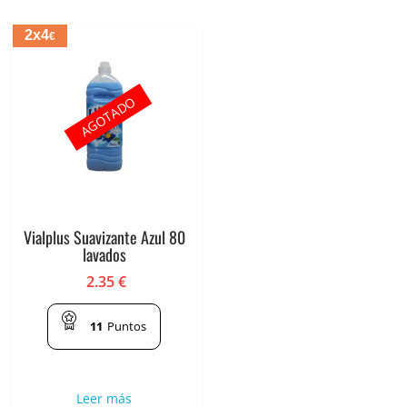
2x4
€
AGOTADO
Vialplus Suavizante Azul 80
lavados
2.35
€
11
Puntos
Leer más