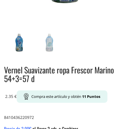
Vernel Suavizante ropa Frescor Marino
54+3=57 d
2.35
€
Compra este artículo y obtén
11
Puntos
8410436220972
Precio de 2.00€
al llevar 2 uds. o Combinar