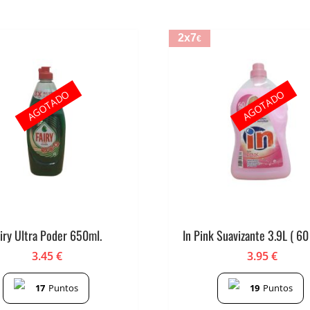
2x7
€
AGOTADO
AGOTADO
iry Ultra Poder 650ml.
In Pink Suavizante 3.9L ( 60
3.45
€
3.95
€
17
Puntos
19
Puntos