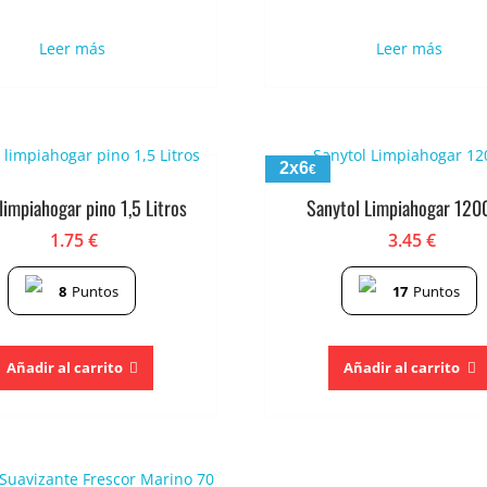
Leer más
Leer más
2x6
€
limpiahogar pino 1,5 Litros
Sanytol Limpiahogar 120
1.75
€
3.45
€
8
Puntos
17
Puntos
Añadir al carrito
Añadir al carrito