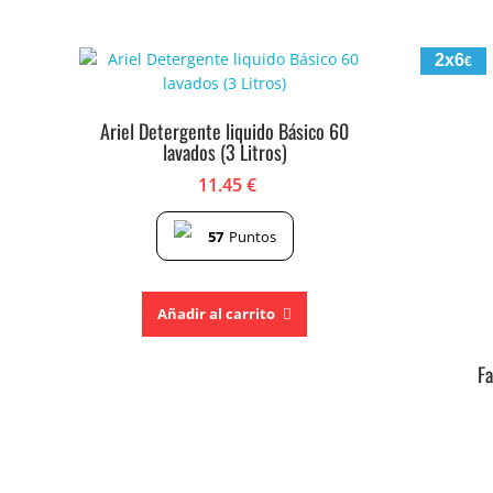
2x6
€
Ariel Detergente liquido Básico 60
lavados (3 Litros)
11.45
€
57
Puntos
Añadir al carrito
Fa