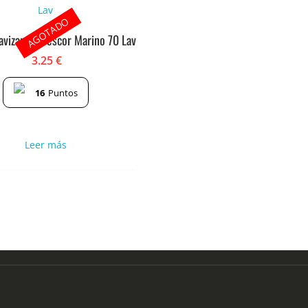
AGOTADO
avizante Frescor Marino 70 Lav
3.25
€
16
Puntos
Leer más