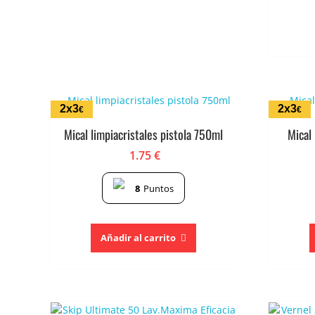
2x3
2x3
€
€
Mical limpiacristales pistola 750ml
Mical 
1.75
€
8
Puntos
Añadir al carrito