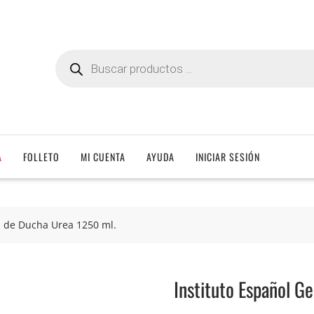
Búsqueda
de
productos
A
FOLLETO
MI CUENTA
AYUDA
INICIAR SESIÓN
el de Ducha Urea 1250 ml.
Instituto Español G