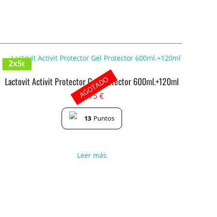
2x5
€
AGOTADO
Lactovit Activit Protector Gel Protector 600ml.+120ml
2.75
€
13
Puntos
Leer más