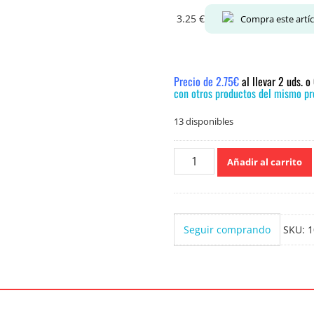
3.25
€
Compra este artí
Precio de 2.75€
al llevar 2 uds. 
con otros productos del mismo pre
13 disponibles
Instituto
Añadir al carrito
Español
Gel
de
Ducha
Seguir comprando
SKU:
1
Urea
1250
ml.
cantidad