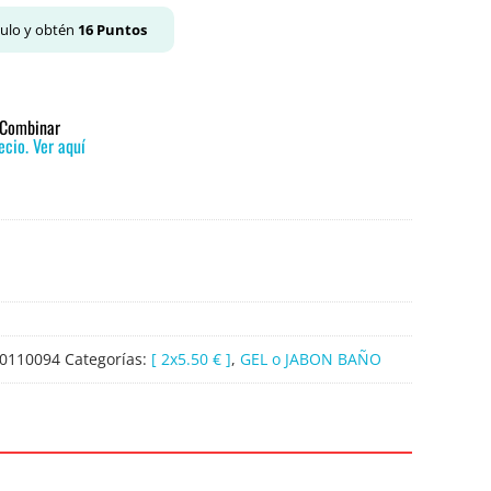
culo y obtén
16
Puntos
o Combinar
cio. Ver aquí
0110094
Categorías:
[ 2x5.50 € ]
,
GEL o JABON BAÑO