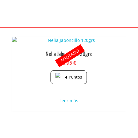
AGOTADO
Nelia Jaboncillo 120grs
0.95
€
4
Puntos
Leer más