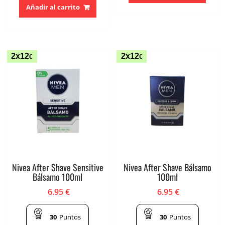
Añadir al carrito
2x12
2x12
€
€
Nivea After Shave Sensitive
Nivea After Shave Bálsamo
Bálsamo 100ml
100ml
6.95
€
6.95
€
30
Puntos
30
Puntos