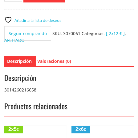
Excel
pack
5
Añadir a la lista de deseos
uds
(
Seguir comprando
SKU:
3070061
Categorías:
[ 2x12 € ]
,
2
AFEITADO
laminas)
cantidad
Descripción
Valoraciones (0)
Descripción
3014260216658
Productos relacionados
2x5
2x6
€
€