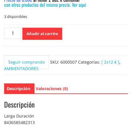
con otros productos del mismo precio. Ver aquí
3 disponibles
Mikado
Añadir al carrito
Ambientador
Brisa
Marina
Oceano
Seguir comprando
SKU:
6000507
Categorías:
[ 2x12 € ]
,
95ml.
AMBIENTADORES
cantidad
Descripción
Valoraciones (0)
Descripción
Larga Duración
8436585482313