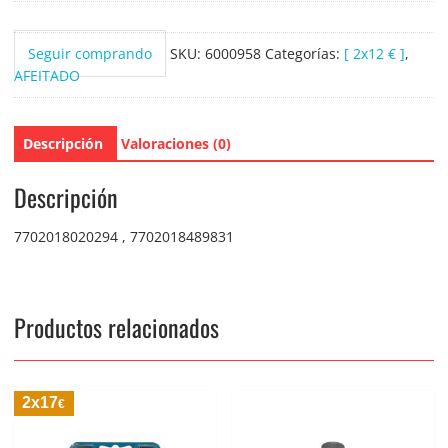
pack
6
Seguir comprando
SKU:
6000958
Categorías:
[ 2x12 € ]
,
uds.
AFEITADO
cantidad
Descripción
Valoraciones (0)
Descripción
7702018020294 , 7702018489831
Productos relacionados
2x17
€