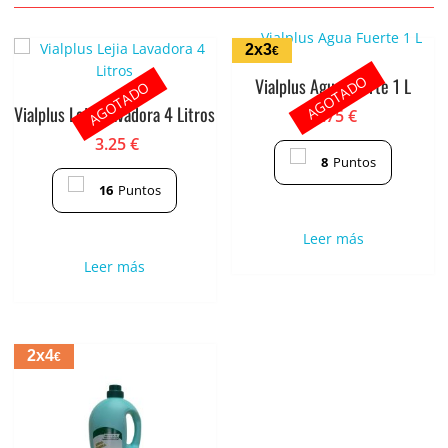
2x3
€
AGOTADO
Vialplus Agua Fuerte 1 L
AGOTADO
Vialplus Lejia Lavadora 4 Litros
1.75
€
3.25
€
8
Puntos
16
Puntos
Leer más
Leer más
2x4
€