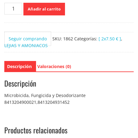
Zotal
Añadir al carrito
lata
205ml
cantidad
Seguir comprando
SKU:
1862
Categorías:
[ 2x7.50 € ]
,
LEJIAS Y AMONIACOS
Descripción
Valoraciones (0)
Descripción
Microbicida, Fungicida y Desodorizante
8413204900021,8413204931452
Productos relacionados