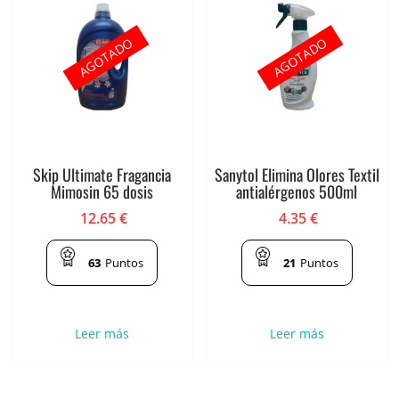
AGOTADO
AGOTADO
Skip Ultimate Fragancia
Sanytol Elimina Olores Textil
Mimosin 65 dosis
antialérgenos 500ml
12.65
€
4.35
€
63
Puntos
21
Puntos
Leer más
Leer más