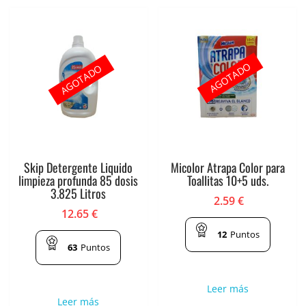
AGOTADO
AGOTADO
Skip Detergente Liquido
Micolor Atrapa Color para
limpieza profunda 85 dosis
Toallitas 10+5 uds.
3.825 Litros
2.59
€
12.65
€
12
Puntos
63
Puntos
Leer más
Leer más