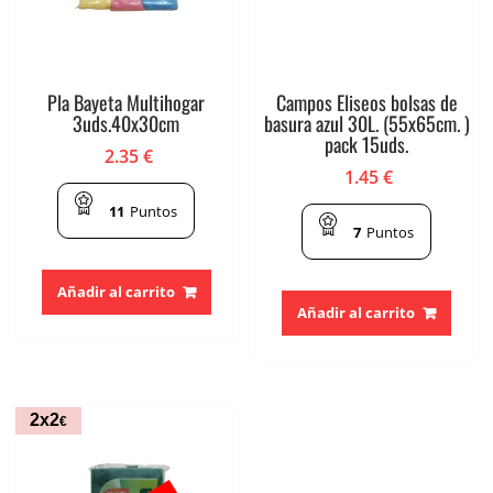
Pla Bayeta Multihogar
Campos Eliseos bolsas de
3uds.40x30cm
basura azul 30L. (55x65cm. )
pack 15uds.
2.35
€
1.45
€
11
Puntos
7
Puntos
Añadir al carrito
Añadir al carrito
2x2
€