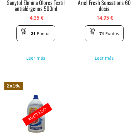
Sanytol Elimina Olores Textil
Ariel Fresh Sensations 60
antialérgenos 500ml
dosis
4.35
€
14.95
€
21
Puntos
74
Puntos
Leer más
Leer más
2x16
€
AGOTADO