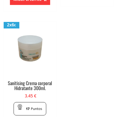
2x6
€
Sanitising Crema corporal
Hidratante 300ml.
3.45
€
17
Puntos