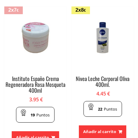
2x7
2x8
€
€
Instituto Españo Crema
Nivea Leche Corporal Oliva
Regeneradora Rosa Mosqueta
400ml.
400ml
4.45
€
3.95
€
22
Puntos
19
Puntos
Añadir al carrito
Añadir al carrito