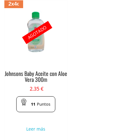
2x4
€
AGOTADO
Johnsons Baby Aceite con Aloe
Vera 300m
2.35
€
11
Puntos
Leer más