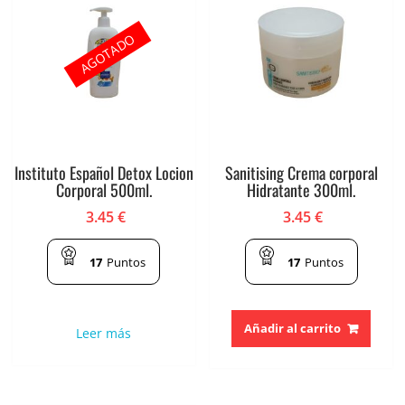
AGOTADO
Instituto Español Detox Locion
Sanitising Crema corporal
Corporal 500ml.
Hidratante 300ml.
3.45
€
3.45
€
17
Puntos
17
Puntos
Añadir al carrito
Leer más