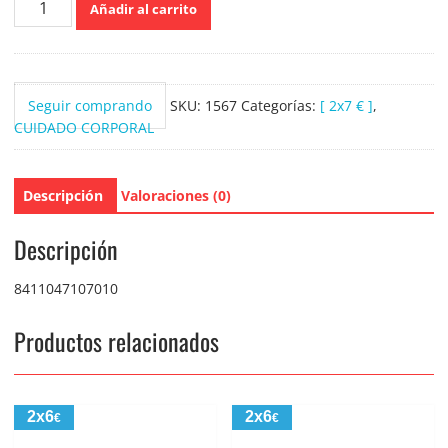
Añadir al carrito
Españo
Crema
Regeneradora
Rosa
Seguir comprando
SKU:
1567
Categorías:
[ 2x7 € ]
,
Mosqueta
CUIDADO CORPORAL
400ml
cantidad
Descripción
Valoraciones (0)
Descripción
8411047107010
Productos relacionados
2x6
2x6
€
€