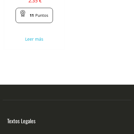
2.35
€
11
Puntos
Leer más
Textos Legales