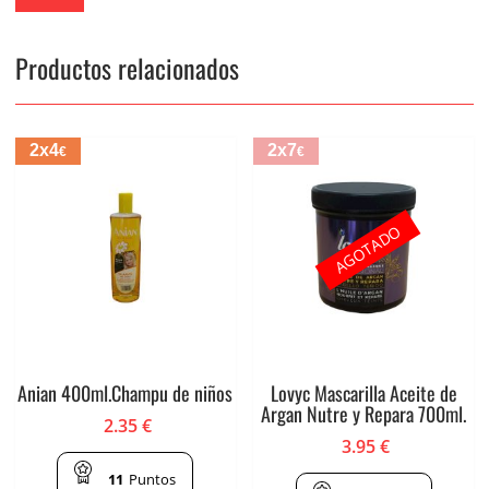
Productos relacionados
2x4
2x7
€
€
AGOTADO
Anian 400ml.Champu de niños
Lovyc Mascarilla Aceite de
Argan Nutre y Repara 700ml.
2.35
€
3.95
€
11
Puntos