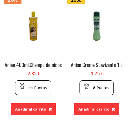
2x4
2x3
€
€
Anian 400ml.Champu de niños
Anian Crema Suavizante 1 L
2.35
€
1.75
€
11
Puntos
8
Puntos
Añadir al carrito
Añadir al carrito