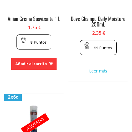
Anian Crema Suavizante 1 L
Dove Champu Daily Moisture
250ml.
1.75
€
2.35
€
8
Puntos
11
Puntos
Añadir al carrito
Leer más
2x6
€
AGOTADO