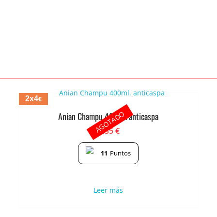
2x4
€
AGOTADO
Anian Champu 400ml. anticaspa
2.35
€
11
Puntos
Leer más