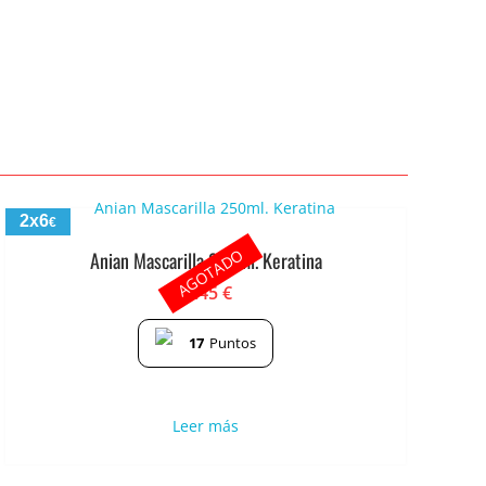
2x6
€
AGOTADO
Anian Mascarilla 250ml. Keratina
3.45
€
17
Puntos
Leer más