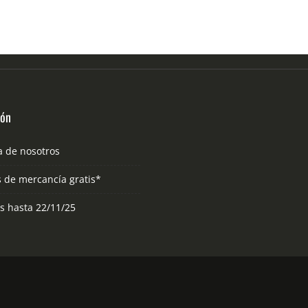
ión
a de nosotros
s de mercancía gratis*
as hasta 22/11/25