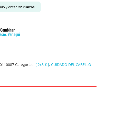
culo y obtén
22
Puntos
o Combinar
cio. Ver aquí
0110087
Categorías:
[ 2x8 € ]
,
CUIDADO DEL CABELLO