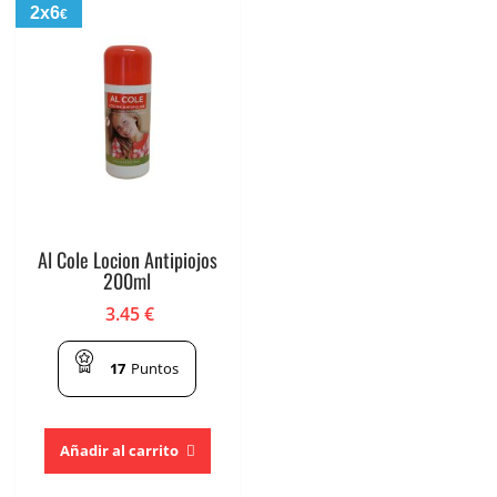
2x6
€
Al Cole Locion Antipiojos
200ml
3.45
€
17
Puntos
Añadir al carrito