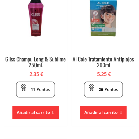
Gliss Champu Long & Sublime
Al Cole Tratamiento Antipiojos
250ml.
200ml
2.35
€
5.25
€
11
Puntos
26
Puntos
Añadir al carrito
Añadir al carrito