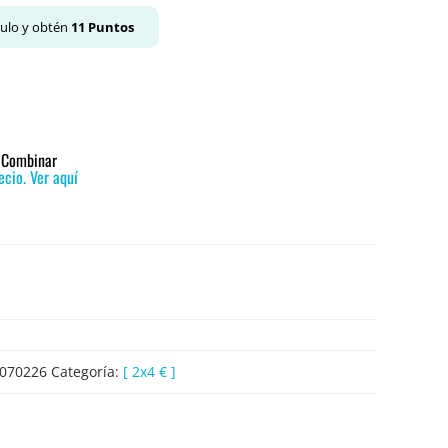
culo y obtén
11
Puntos
o Combinar
cio. Ver aquí
070226
Categoría:
[ 2x4 € ]