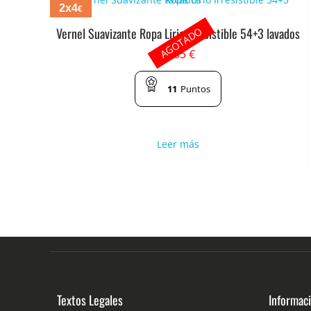
2x4
€
AGOTADO
Vernel Suavizante Ropa Lirio Irresistible 54+3 lavados
2.35
€
11
Puntos
Leer más
Textos Legales
Informac