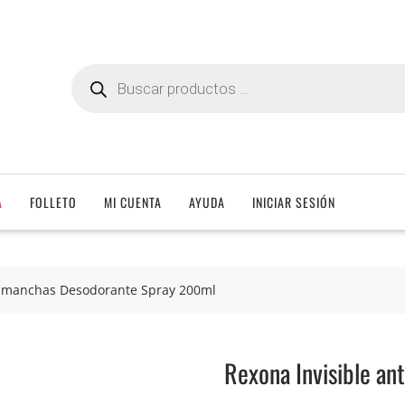
Búsqueda
de
productos
A
FOLLETO
MI CUENTA
AYUDA
INICIAR SESIÓN
timanchas Desodorante Spray 200ml
Rexona Invisible a