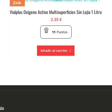
2x4
€
Vialplus Oxigeno Activo Multisuperficies Sin Lejia 1 Litro
2.35
€
11
Puntos
Añadir al carrito
ión