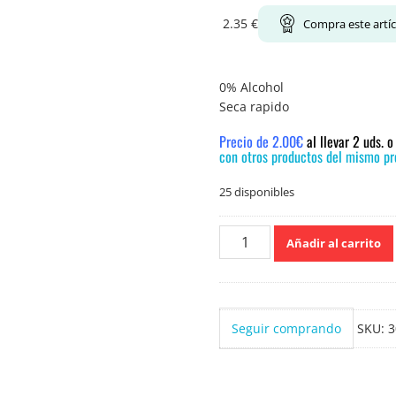
2.35
€
Compra este artí
0% Alcohol
Seca rapido
Precio de 2.00€
al llevar 2 uds. 
con otros productos del mismo pre
25 disponibles
Rexona
Añadir al carrito
Invisible
antimanchas
Desodorante
Spray
Seguir comprando
SKU:
3
200ml
cantidad