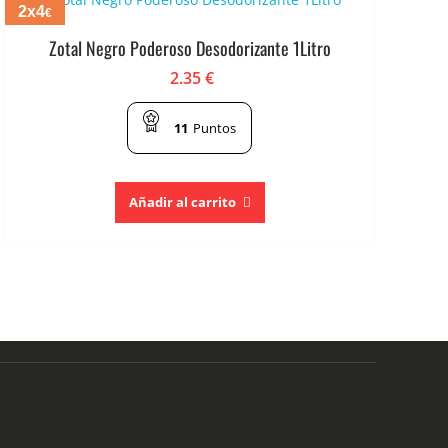
2x4
€
Zotal Negro Poderoso Desodorizante 1Litro
2.35
€
11
Puntos
Añadir al carrito