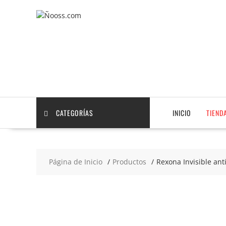
Saltar
contenido
CATEGORÍAS
INICIO
TIEND
Página de Inicio
Productos
Rexona Invisible an
2x4
€