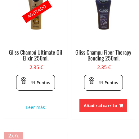
AGOTADO
Gliss Champú Ultimate Oil
Gliss Champu Fiber Therapy
Elixir 250ml.
Bonding 250ml.
2.35
€
2.35
€
11
Puntos
11
Puntos
Añadir al carrito
Leer más
2x7
€