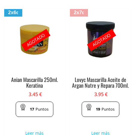
2x6
2x7
€
€
AGOTADO
AGOTADO
Anian Mascarilla 250ml.
Lovyc Mascarilla Aceite de
Keratina
Argan Nutre y Repara 700ml.
3.45
€
3.95
€
17
Puntos
19
Puntos
Leer más
Leer más