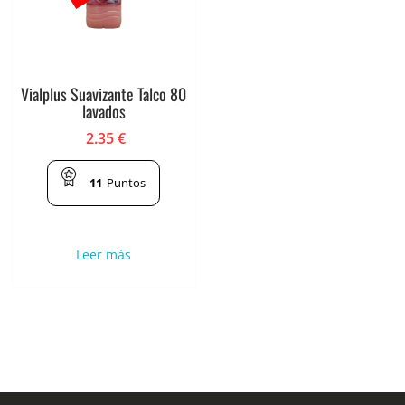
Vialplus Suavizante Talco 80
lavados
2.35
€
11
Puntos
Leer más