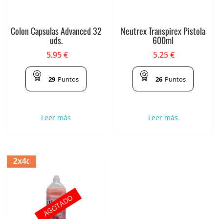
Colon Capsulas Advanced 32
Neutrex Transpirex Pistola
uds.
600ml
5.95
€
5.25
€
29
Puntos
26
Puntos
Leer más
Leer más
2x4
€
AGOTADO