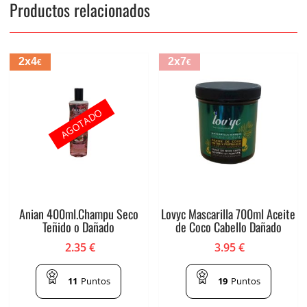
Productos relacionados
2x4
2x7
€
€
AGOTADO
Anian 400ml.Champu Seco
Lovyc Mascarilla 700ml Aceite
Teñido o Dañado
de Coco Cabello Dañado
2.35
€
3.95
€
11
Puntos
19
Puntos