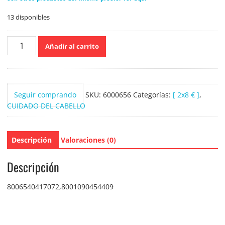
13 disponibles
Pantene
Añadir al carrito
Mascarilla
del
pelo
Rizos
Seguir comprando
SKU:
6000656
Categorías:
[ 2x8 € ]
,
Definidos
CUIDADO DEL CABELLO
300ml.
cantidad
Descripción
Valoraciones (0)
Descripción
8006540417072,8001090454409