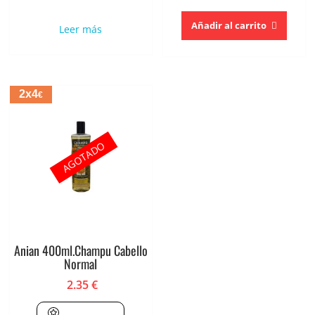
Añadir al carrito
Leer más
2x4
€
AGOTADO
Anian 400ml.Champu Cabello
Normal
2.35
€