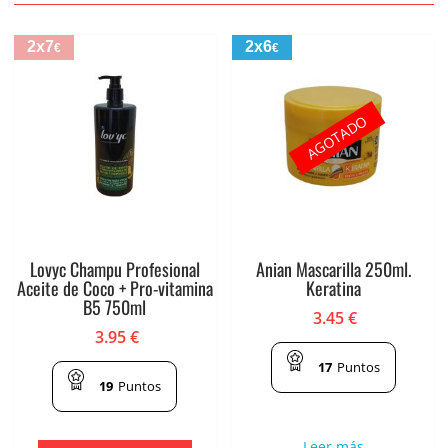
2x7
2x6
€
€
AGOTADO
Lovyc Champu Profesional
Anian Mascarilla 250ml.
Aceite de Coco + Pro-vitamina
Keratina
B5 750ml
3.45
€
3.95
€
17
Puntos
19
Puntos
Leer más