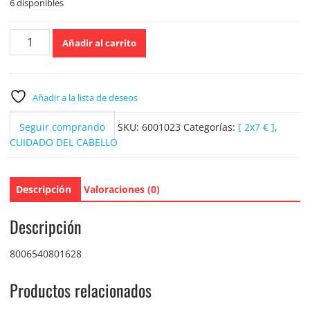
6 disponibles
Pantene
Añadir al carrito
Champu
Colour
protect
400ml.
Añadir a la lista de deseos
cantidad
Seguir comprando
SKU:
6001023
Categorías:
[ 2x7 € ]
,
CUIDADO DEL CABELLO
Descripción
Valoraciones (0)
Descripción
8006540801628
Productos relacionados