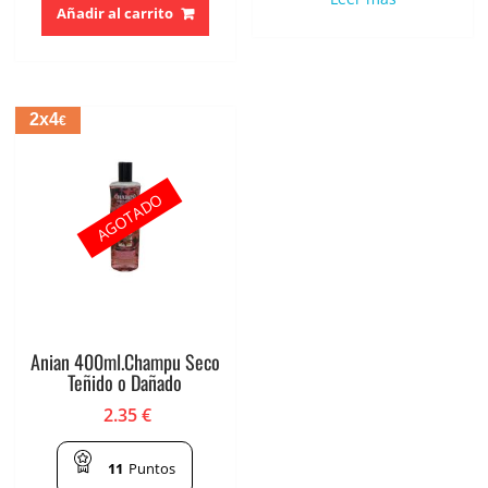
Añadir al carrito
2x4
€
AGOTADO
Anian 400ml.Champu Seco
Teñido o Dañado
2.35
€
11
Puntos