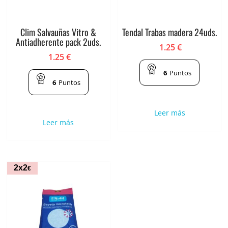
Clim Salvauñas Vitro &
Tendal Trabas madera 24uds.
Antiadherente pack 2uds.
1.25
€
1.25
€
6
Puntos
6
Puntos
Leer más
Leer más
2x2
€