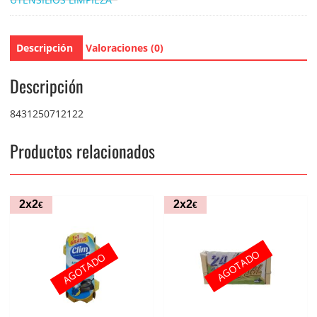
Descripción
Valoraciones (0)
Descripción
8431250712122
Productos relacionados
2x2
2x2
€
€
AGOTADO
AGOTADO