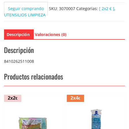
Seguir comprando
SKU:
3070007
Categorías:
[ 2x2 € ]
,
UTENSILIOS LIMPIEZA
Descripción
Valoraciones (0)
Descripción
8410262511008
Productos relacionados
2x2
2x4
€
€