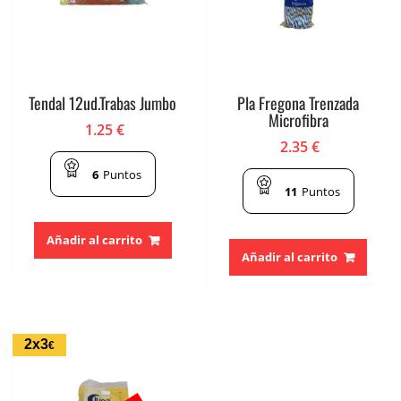
Tendal 12ud.Trabas Jumbo
Pla Fregona Trenzada
Microfibra
1.25
€
2.35
€
6
Puntos
11
Puntos
Añadir al carrito
Añadir al carrito
2x3
€