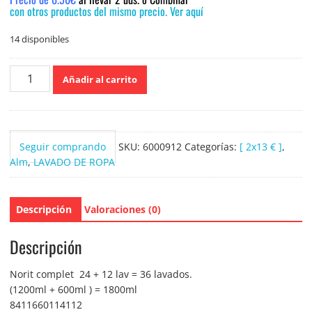
con otros productos del mismo precio. Ver aquí
14 disponibles
Norit
Añadir al carrito
Detergente
ropa
Complet
36
Seguir comprando
SKU:
6000912
Categorías:
[ 2x13 € ]
,
dosis
Alm
,
LAVADO DE ROPA
(
1200
+
Descripción
Valoraciones (0)
600ml
)
1800
Descripción
ml
cantidad
Norit complet 24 + 12 lav = 36 lavados.
(1200ml + 600ml ) = 1800ml
8411660114112