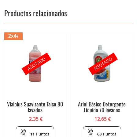
Productos relacionados
2x4
€
AGOTADO
AGOTADO
Vialplus Suavizante Talco 80
Ariel Básico Detergente
lavados
Liquido 70 lavados
2.35
€
12.65
€
11
Puntos
63
Puntos