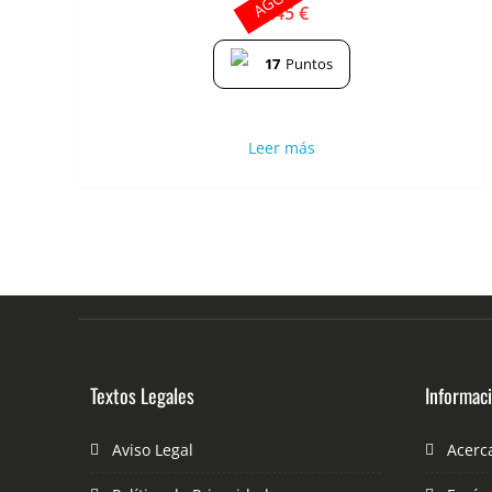
3.45
€
17
Puntos
Leer más
Textos Legales
Informac
Aviso Legal
Acerc