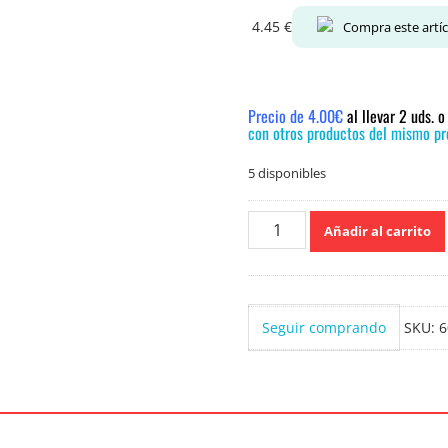
4.45
€
Compra este artí
Precio de 4.00€
al llevar 2 uds. 
con otros productos del mismo pre
5 disponibles
Nivea
Añadir al carrito
Express
Hyadration
Body
milk
Seguir comprando
SKU:
6
400ml
cantidad