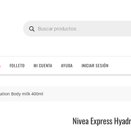
Búsqueda
de
productos
A
FOLLETO
MI CUENTA
AYUDA
INICIAR SESIÓN
ation Body milk 400ml
Nivea Express Hyad