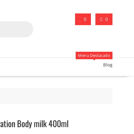
0
0
Menu Destacado
Blog
ration Body milk 400ml