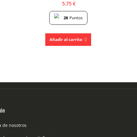
5.75
€
28
Puntos
Añadir al carrito
ión
a de nosotros