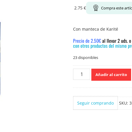
2.75
€
Compra este artí
Con manteca de Karité
Precio de 2.50€
al llevar 2 uds. 
con otros productos del mismo pre
23 disponibles
Liposan
Añadir al carrito
Original
24h.
Hidratación
intensa.
Seguir comprando
SKU:
3
cantidad