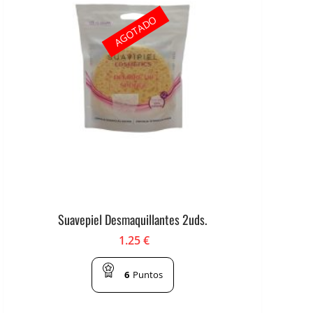
AGOTADO
Suavepiel Desmaquillantes 2uds.
1.25
€
6
Puntos