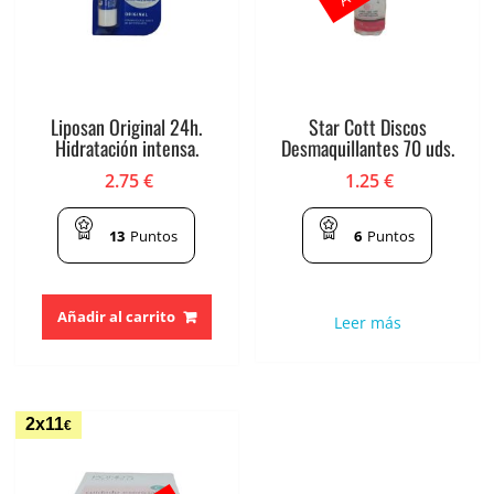
Liposan Original 24h.
Star Cott Discos
Hidratación intensa.
Desmaquillantes 70 uds.
2.75
€
1.25
€
13
Puntos
6
Puntos
Añadir al carrito
Leer más
2x11
€