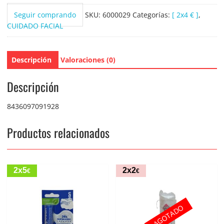
Seguir comprando
SKU:
6000029
Categorías:
[ 2x4 € ]
,
CUIDADO FACIAL
Descripción
Valoraciones (0)
Descripción
8436097091928
Productos relacionados
2x5
2x2
€
€
AGOTADO